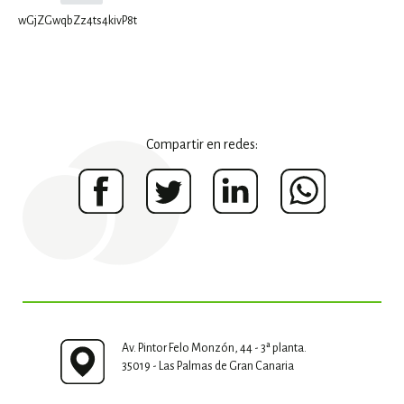
wGjZGwqbZz4ts4kivP8t
Compartir en redes:
Av. Pintor Felo Monzón, 44 - 3ª planta.
35019 - Las Palmas de Gran Canaria